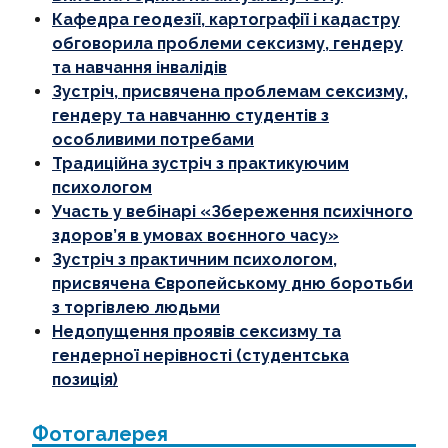
Кафедра геодезії, картографії і кадастру
обговорила проблеми сексизму, гендеру
та навчання інвалідів
Зустріч, присвячена проблемам сексизму,
гендеру та навчанню студентів з
особливими потребами
Традиційна зустріч з практикуючим
психологом
Участь у вебінарі «Збереження психічного
здоров’я в умовах воєнного часу»
Зустріч з практичним психологом,
присвячена Європейському дню боротьби
з торгівлею людьми
Недопущення проявів сексизму та
гендерної нерівності (студентська
позиція)
Фотогалерея