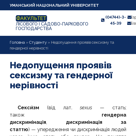
УМАНСЬКИЙ НАЦІОНАЛЬНИЙ УНІВЕРСИТЕТ
(04744)-3-
ls
ФАКУЛЬТЕТ
45-39
li
ЛІСОВОГО І САДОВО-ПАРКОВОГО
ГОСПОДАРСТВА
ПРО ФАКУЛЬТЕТ
Головна
»
Студенту
»
Недопущення проявів сексизму та
гендерної нерівності
АБІТУРІЄНТУ
Недопущення проявів
СТУДЕНТУ
сексизму та гендерної
КАФЕДРИ
нерівності
НАУКОВА РОБОТА
ВИХОВНА РОБОТА
Секси́зм
(від лат.
sexus
— стать;
також
гендерна
ПРОФОРІЄНТАЦІЙНА РОБОТА
дискримінація
,
дискримінація за
АРХІВНИЙ САЙТ УДПУ
статтю
) — упередження чи дискримінація людей