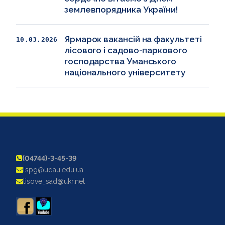
землевпорядника України!
Ярмарок вакансій на факультеті
10.03.2026
лісового і садово-паркового
господарства Уманського
національного університету
(04744)-3-45-39
lspg@udau.edu.ua
lisove_sad@ukr.net