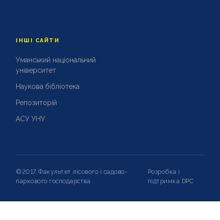
ІНШІ САЙТИ
Уманський національний
університет
Наукова бібліотека
Репозиторій
АСУ УНУ
©2017 Факультет лісового і садово-
Розробка і
паркового господарства
підтримка
DPC