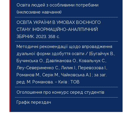
Освіта людей з особливими потребами
(інклюзивне навчання)
ОСВІТА УКРАЇНИ В УМОВАХ ВОЄННОГО
СТАНУ: ІНФОРМАЦІЙНО-АНАЛІТИЧНИЙ
ЗБІРНИК. 2023. 358 с.
Методичні рекомендації щодо впровадження
дуальної форми здобуття освіти / [Бугайчук В.,
Бучинська О., Давліканова О., Ковальчук С.,
Леу-Севериненко С., Лилик І., Перевозова І.,
Романов М., Серік М., Чайковська А.] ; за заг.
ред. М. Романова. – Київ : ТОВ
Оголошення про конкурс серед студентів
Графік перездач