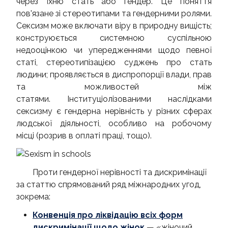
через їхню стать або гендер. Це поняття
пов'язане зі стереотипами та гендерними ролями.
Сексизм може включати віру в природну вищість;
конструюється системною суспільною
недооцінкою чи упередженнями щодо певної
статі, стереотипізацією суджень про стать
людини; проявляється в диспропорції влади, прав
та можливостей між
статями. Інституціолізованими наслідками
сексизму є гендерна нерівність у різних сферах
людської діяльності, особливо на робочому
місці (розрив в оплаті праці, тощо).
Проти гендерної нерівності та дискримінації
за статтю спрямований ряд міжнародних угод,
зокрема:
Конвенція про ліквідацію всіх форм
дискримінації щодо жінок
— «жіночий