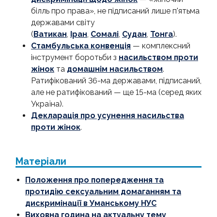
білль про права», не підписаний лише п'ятьма
державами світу
(
Ватикан
,
Іран
,
Сомалі
,
Судан
,
Тонга
).
Стамбульська конвенція
— комплексний
інструмент боротьби з
насильством проти
жінок
та
домашнім насильством
.
Ратифікований 36-ма державами, підписаний,
але не ратифікований — ще 15-ма (серед яких
Україна).
Декларація про усунення насильства
проти жінок
.
Матеріали
Положення про попередження та
протидію сексуальним домаганням та
дискримінації в Уманському НУС
Виховна година на актуальну тему