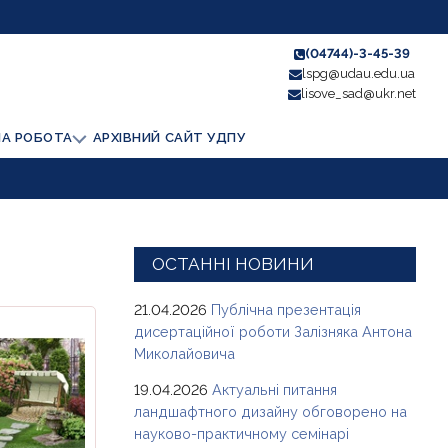
(04744)-3-45-39
lspg@udau.edu.ua
lisove_sad@ukr.net
НА РОБОТА
АРХІВНИЙ САЙТ УДПУ
ОСТАННІ НОВИНИ
21.04.2026
Публічна презентація
дисертаційної роботи Залізняка Антона
Миколайовича
19.04.2026
Актуальні питання
ландшафтного дизайну обговорено на
науково-практичному семінарі