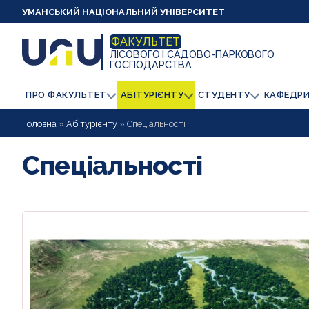
УМАНСЬКИЙ НАЦІОНАЛЬНИЙ УНІВЕРСИТЕТ
ФАКУЛЬТЕТ
ЛІСОВОГО І САДОВО-ПАРКОВОГО
ГОСПОДАРСТВА
ПРО ФАКУЛЬТЕТ
АБІТУРІЄНТУ
СТУДЕНТУ
КАФЕДР
Головна
»
Абітурієнту
»
Спеціальності
Спеціальності