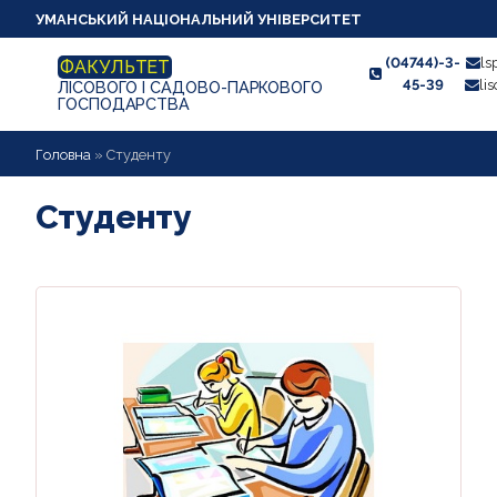
УМАНСЬКИЙ НАЦІОНАЛЬНИЙ УНІВЕРСИТЕТ
(04744)-3-
ls
ФАКУЛЬТЕТ
45-39
li
ЛІСОВОГО І САДОВО-ПАРКОВОГО
ГОСПОДАРСТВА
ПРО ФАКУЛЬТЕТ
Головна
»
Студенту
АБІТУРІЄНТУ
Студенту
СТУДЕНТУ
КАФЕДРИ
НАУКОВА РОБОТА
ВИХОВНА РОБОТА
ПРОФОРІЄНТАЦІЙНА РОБОТА
АРХІВНИЙ САЙТ УДПУ