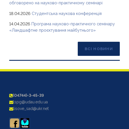
обговорено на науково-практичному семінарі
18.04.2026
Студентська наукова конференція
14.04.2026
Програма науково-практичного семінару
«Ландшафтне проєктування майбутнього»
ВСІ НОВИНИ
(04744)-3-45-39
lspg@udau.edu.ua
lisove_sad@ukr.net