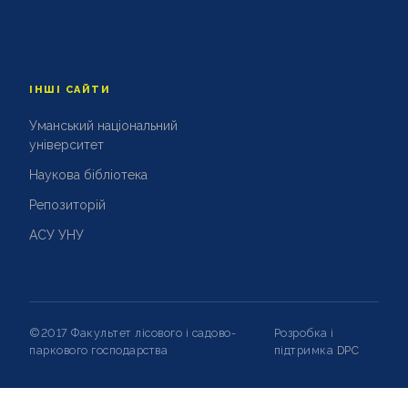
ІНШІ САЙТИ
Уманський національний
університет
Наукова бібліотека
Репозиторій
АСУ УНУ
©2017 Факультет лісового і садово-
Розробка і
паркового господарства
підтримка
DPC